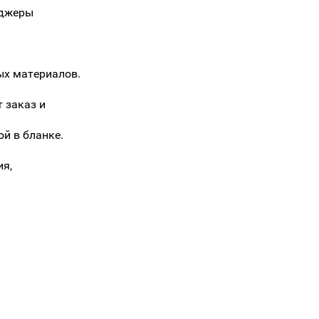
еджеры
ых материалов.
 заказ и
й в бланке.
ия,