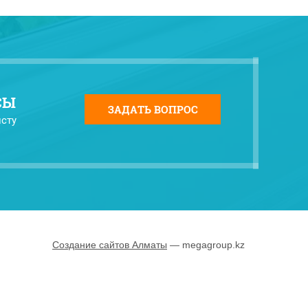
СЫ
ЗАДАТЬ ВОПРОС
сту
Создание сайтов Алматы
— megagroup.kz